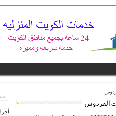
فردوس
ت الفردوس
أخر ا