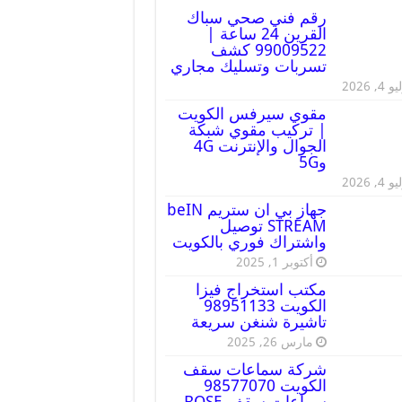
رقم فني صحي سباك
القرين 24 ساعة |
99009522 كشف
تسربات وتسليك مجاري
 4, 2026
مقوي سيرفس الكويت
| تركيب مقوي شبكة
الجوال والإنترنت 4G
و5G
 4, 2026
جهاز بي ان ستريم beIN
STREAM توصيل
واشتراك فوري بالكويت
أكتوبر 1, 2025
مكتب استخراج فيزا
الكويت 98951133
تاشيرة شنغن سريعة
مارس 26, 2025
شركة سماعات سقف
الكويت 98577070
سماعات سقف BOSE