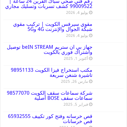
رقم فني صحي سباك القرين 24 ساعة |
99009522 كشف تسربات وتسليك مجاري
يوليو 4, 2026
مقوي سيرفس الكويت | تركيب مقوي
شبكة الجوال والإنترنت 4G و5G
يوليو 4, 2026
جهاز بي ان ستريم beIN STREAM توصيل
واشتراك فوري بالكويت
أكتوبر 1, 2025
مكتب استخراج فيزا الكويت 98951133
تاشيرة شنغن سريعة
مارس 26, 2025
شركة سماعات سقف الكويت 98577070
سماعات سقف BOSE أصلية
فبراير 5, 2025
قص خرسانه وفتح كور تكييف 65932555
قص خرسانات