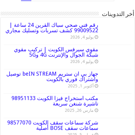
أخر التدوينات
رقم فني صحي سباك القرين 24 ساعة |
99009522 كشف تسربات وتسليك مجاري
يوليو 4, 2026
مقوي سيرفس الكويت | تركيب مقوي
شبكة الجوال والإنترنت 4G و5G
يوليو 4, 2026
جهاز بي ان ستريم beIN STREAM توصيل
واشتراك فوري بالكويت
أكتوبر 1, 2025
مكتب استخراج فيزا الكويت 98951133
تاشيرة شنغن سريعة
مارس 26, 2025
شركة سماعات سقف الكويت 98577070
سماعات سقف BOSE أصلية
فبراير 5, 2025