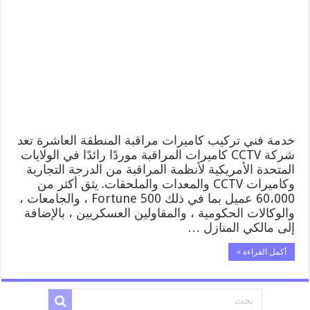
مراقبة
المنطقة
العاشرة
52227353
فني
تركيب
كاميرات
مراقبة
المنطقة
العاشرة
مغلقة
خدمة فني تركيب كاميرات مراقبة المنطقة العاشرة تعد
شركة CCTV كاميرات المراقبة موردًا رائدًا في الولايات
المتحدة الأمريكية لأنظمة المراقبة من الدرجة التجارية
وكاميرات CCTV والمعدات والملحقات. يثق أكثر من
60،000 عميل بما في ذلك Fortune 500 ، والجامعات ،
والوكالات الحكومية ، والمقاولين العسكريين ، بالإضافة
إلى مالكي المنازل …
أكمل القراءة »