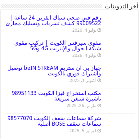
أخر التدوينات
رقم فني صحي سباك القرين 24 ساعة |
99009522 كشف تسربات وتسليك مجاري
يوليو 4, 2026
مقوي سيرفس الكويت | تركيب مقوي
شبكة الجوال والإنترنت 4G و5G
يوليو 4, 2026
جهاز بي ان ستريم beIN STREAM توصيل
واشتراك فوري بالكويت
أكتوبر 1, 2025
مكتب استخراج فيزا الكويت 98951133
تاشيرة شنغن سريعة
مارس 26, 2025
شركة سماعات سقف الكويت 98577070
سماعات سقف BOSE أصلية
فبراير 5, 2025