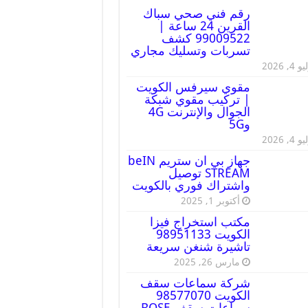
رقم فني صحي سباك
القرين 24 ساعة |
99009522 كشف
تسربات وتسليك مجاري
 4, 2026
مقوي سيرفس الكويت
| تركيب مقوي شبكة
الجوال والإنترنت 4G
و5G
 4, 2026
جهاز بي ان ستريم beIN
STREAM توصيل
واشتراك فوري بالكويت
أكتوبر 1, 2025
مكتب استخراج فيزا
الكويت 98951133
تاشيرة شنغن سريعة
مارس 26, 2025
شركة سماعات سقف
الكويت 98577070
سماعات سقف BOSE