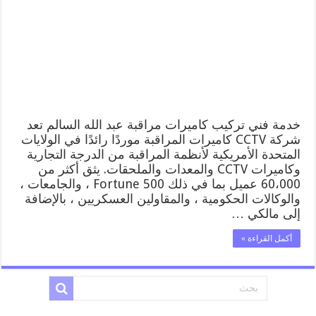
الله
السالم
52227353
فني
تركيب
كاميرات
مراقبة
عبد
الله
السالم
خدمة فني تركيب كاميرات مراقبة عبد الله السالم تعد
مغلقة
شركة CCTV كاميرات المراقبة موردًا رائدًا في الولايات
المتحدة الأمريكية لأنظمة المراقبة من الدرجة التجارية
وكاميرات CCTV والمعدات والملحقات. يثق أكثر من
60،000 عميل بما في ذلك Fortune 500 ، والجامعات ،
والوكالات الحكومية ، والمقاولين العسكريين ، بالإضافة
إلى مالكي …
أكمل القراءة »