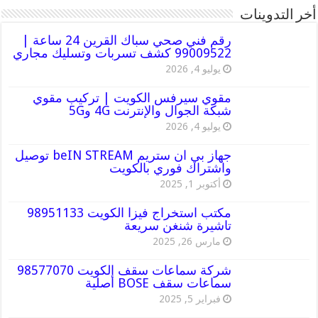
أخر التدوينات
رقم فني صحي سباك القرين 24 ساعة |
99009522 كشف تسربات وتسليك مجاري
يوليو 4, 2026
مقوي سيرفس الكويت | تركيب مقوي
شبكة الجوال والإنترنت 4G و5G
يوليو 4, 2026
جهاز بي ان ستريم beIN STREAM توصيل
واشتراك فوري بالكويت
أكتوبر 1, 2025
مكتب استخراج فيزا الكويت 98951133
تاشيرة شنغن سريعة
مارس 26, 2025
شركة سماعات سقف الكويت 98577070
سماعات سقف BOSE أصلية
فبراير 5, 2025