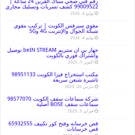
رقم فني صحي سباك القرين 24 ساعة |
99009522 كشف تسربات وتسليك مجاري
يوليو 4, 2026
مقوي سيرفس الكويت | تركيب مقوي
شبكة الجوال والإنترنت 4G و5G
يوليو 4, 2026
جهاز بي ان ستريم beIN STREAM توصيل
واشتراك فوري بالكويت
أكتوبر 1, 2025
مكتب استخراج فيزا الكويت 98951133
تاشيرة شنغن سريعة
مارس 26, 2025
شركة سماعات سقف الكويت 98577070
سماعات سقف BOSE أصلية
فبراير 5, 2025
قص خرسانه وفتح كور تكييف 65932555
قص خرسانات