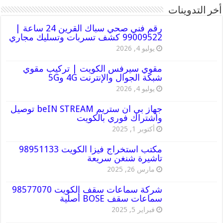
أخر التدوينات
رقم فني صحي سباك القرين 24 ساعة |
99009522 كشف تسربات وتسليك مجاري
يوليو 4, 2026
مقوي سيرفس الكويت | تركيب مقوي
شبكة الجوال والإنترنت 4G و5G
يوليو 4, 2026
جهاز بي ان ستريم beIN STREAM توصيل
واشتراك فوري بالكويت
أكتوبر 1, 2025
مكتب استخراج فيزا الكويت 98951133
تاشيرة شنغن سريعة
مارس 26, 2025
شركة سماعات سقف الكويت 98577070
سماعات سقف BOSE أصلية
فبراير 5, 2025