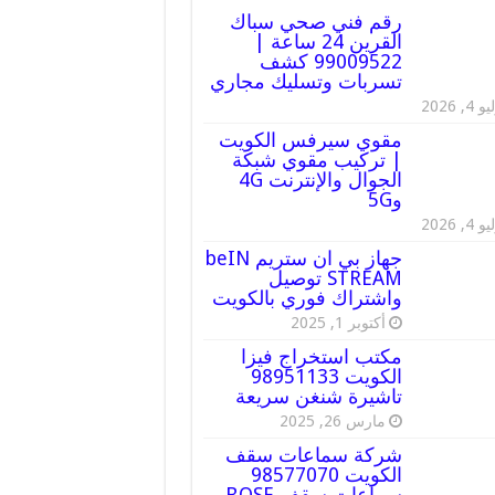
رقم فني صحي سباك
القرين 24 ساعة |
99009522 كشف
تسربات وتسليك مجاري
 4, 2026
مقوي سيرفس الكويت
| تركيب مقوي شبكة
الجوال والإنترنت 4G
و5G
 4, 2026
جهاز بي ان ستريم beIN
STREAM توصيل
واشتراك فوري بالكويت
أكتوبر 1, 2025
مكتب استخراج فيزا
الكويت 98951133
تاشيرة شنغن سريعة
مارس 26, 2025
شركة سماعات سقف
الكويت 98577070
سماعات سقف BOSE