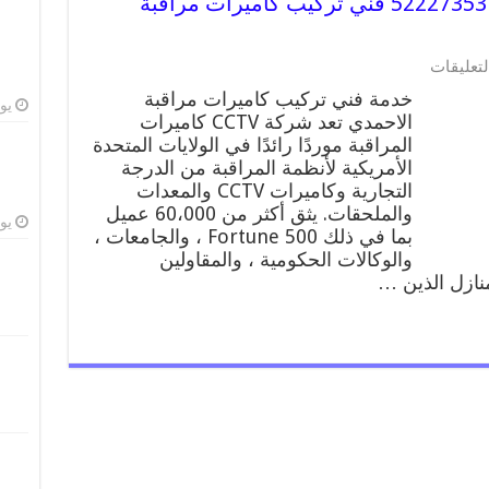
خدمة كاميرات مراقبة الاحمدي 52227353 فني تركيب كاميرات مراقبة
على
لتعليقات
خدمة
خدمة فني تركيب كاميرات مراقبة
كاميرات
يوليو
الاحمدي تعد شركة CCTV كاميرات
مراقبة
المراقبة موردًا رائدًا في الولايات المتحدة
الاحمدي
52227353
الأمريكية لأنظمة المراقبة من الدرجة
فني
التجارية وكاميرات CCTV والمعدات
تركيب
والملحقات. يثق أكثر من 60،000 عميل
كاميرات
يوليو
بما في ذلك Fortune 500 ، والجامعات ،
مراقبة
والوكالات الحكومية ، والمقاولين
الاحمدي
منازل الذين …
مغلقة