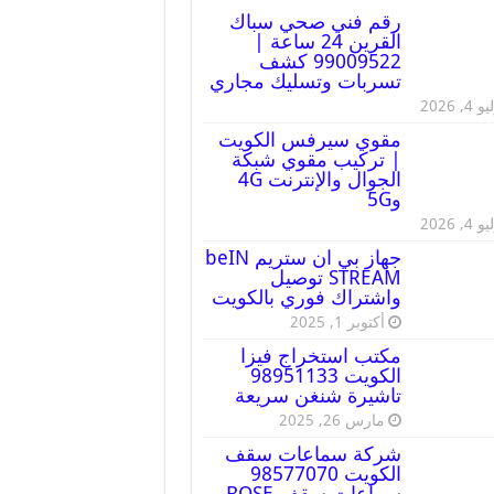
رقم فني صحي سباك
القرين 24 ساعة |
99009522 كشف
تسربات وتسليك مجاري
 4, 2026
مقوي سيرفس الكويت
| تركيب مقوي شبكة
الجوال والإنترنت 4G
و5G
 4, 2026
جهاز بي ان ستريم beIN
STREAM توصيل
واشتراك فوري بالكويت
أكتوبر 1, 2025
مكتب استخراج فيزا
الكويت 98951133
تاشيرة شنغن سريعة
مارس 26, 2025
شركة سماعات سقف
الكويت 98577070
سماعات سقف BOSE