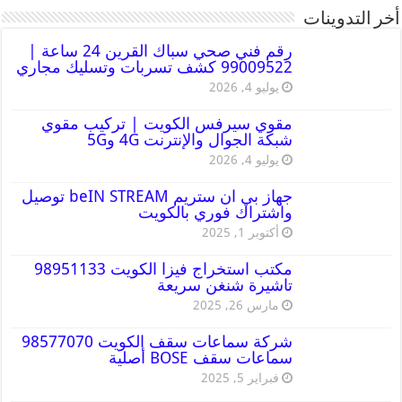
أخر التدوينات
رقم فني صحي سباك القرين 24 ساعة |
99009522 كشف تسربات وتسليك مجاري
يوليو 4, 2026
مقوي سيرفس الكويت | تركيب مقوي
شبكة الجوال والإنترنت 4G و5G
يوليو 4, 2026
جهاز بي ان ستريم beIN STREAM توصيل
واشتراك فوري بالكويت
أكتوبر 1, 2025
مكتب استخراج فيزا الكويت 98951133
تاشيرة شنغن سريعة
مارس 26, 2025
شركة سماعات سقف الكويت 98577070
سماعات سقف BOSE أصلية
فبراير 5, 2025