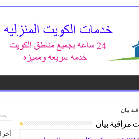
بة بيان
 مراقبة بيان
أخر ا