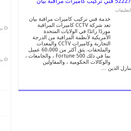
على
لتعليقات
خدمة
خدمة فني تركيب كاميرات مراقبة بيان
كاميرات
تعد شركة CCTV كاميرات المراقبة
مراقبة
يوليو
موردًا رائدًا في الولايات المتحدة
بيان
52227353
الأمريكية لأنظمة المراقبة من الدرجة
فني
التجارية وكاميرات CCTV والمعدات
تركيب
والملحقات. يثق أكثر من 60،000 عميل
كاميرات
بما في ذلك Fortune 500 ، والجامعات ،
مراقبة
يوليو
والوكالات الحكومية ، والمقاولين
بيان
منازل الذين …
مغلقة