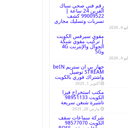
رقم فني صحي سباك
القرين 24 ساعة |
99009522 كشف
تسربات وتسليك مجاري
 4, 2026
مقوي سيرفس الكويت
| تركيب مقوي شبكة
الجوال والإنترنت 4G
و5G
 4, 2026
جهاز بي ان ستريم beIN
STREAM توصيل
واشتراك فوري بالكويت
أكتوبر 1, 2025
مكتب استخراج فيزا
الكويت 98951133
تاشيرة شنغن سريعة
مارس 26, 2025
شركة سماعات سقف
الكويت 98577070
سماعات سقف BOSE