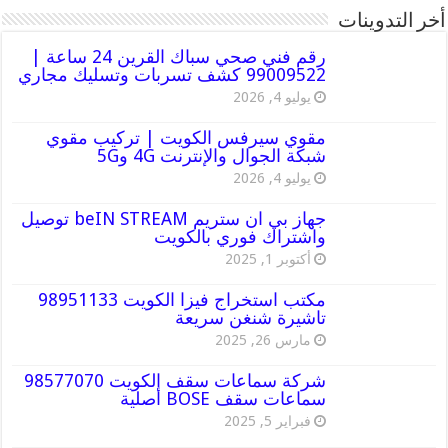
أخر التدوينات
رقم فني صحي سباك القرين 24 ساعة |
99009522 كشف تسربات وتسليك مجاري
يوليو 4, 2026
مقوي سيرفس الكويت | تركيب مقوي
شبكة الجوال والإنترنت 4G و5G
يوليو 4, 2026
جهاز بي ان ستريم beIN STREAM توصيل
واشتراك فوري بالكويت
أكتوبر 1, 2025
مكتب استخراج فيزا الكويت 98951133
تاشيرة شنغن سريعة
مارس 26, 2025
شركة سماعات سقف الكويت 98577070
سماعات سقف BOSE أصلية
فبراير 5, 2025