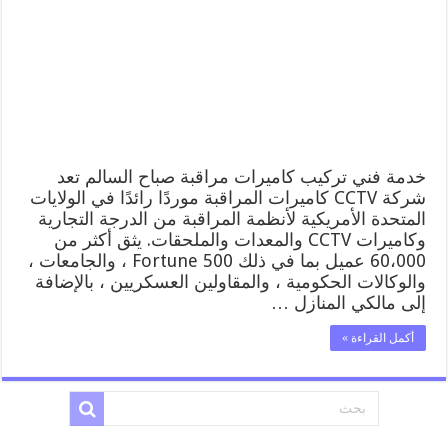
السالم
52227353
فني
تركيب
كاميرات
مراقبة
صباح
السالم
مغلقة
خدمة فني تركيب كاميرات مراقبة صباح السالم تعد
شركة CCTV كاميرات المراقبة موردًا رائدًا في الولايات
المتحدة الأمريكية لأنظمة المراقبة من الدرجة التجارية
وكاميرات CCTV والمعدات والملحقات. يثق أكثر من
60،000 عميل بما في ذلك Fortune 500 ، والجامعات ،
والوكالات الحكومية ، والمقاولين العسكريين ، بالإضافة
إلى مالكي المنازل …
أكمل القراءة »