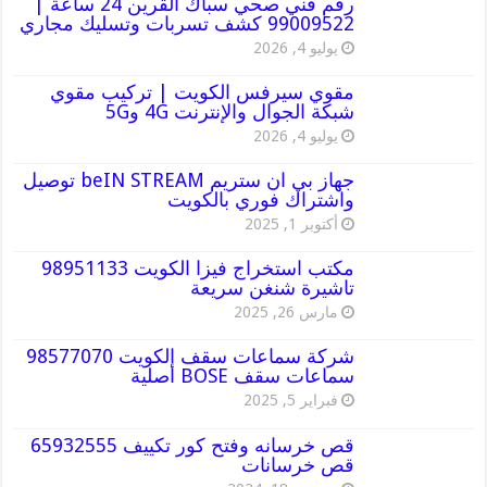
رقم فني صحي سباك القرين 24 ساعة |
99009522 كشف تسربات وتسليك مجاري
يوليو 4, 2026
مقوي سيرفس الكويت | تركيب مقوي
شبكة الجوال والإنترنت 4G و5G
يوليو 4, 2026
جهاز بي ان ستريم beIN STREAM توصيل
واشتراك فوري بالكويت
أكتوبر 1, 2025
مكتب استخراج فيزا الكويت 98951133
تاشيرة شنغن سريعة
مارس 26, 2025
شركة سماعات سقف الكويت 98577070
سماعات سقف BOSE أصلية
فبراير 5, 2025
قص خرسانه وفتح كور تكييف 65932555
قص خرسانات