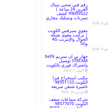
رقم فني صحي سباك
القرين 24 ساعة |
99009522 كشف
تسربات وتسليك مجاري
 4, 2026
مقوي سيرفس الكويت
| تركيب مقوي شبكة
الجوال والإنترنت 4G
و5G
 4, 2026
جهاز بي ان ستريم beIN
STREAM توصيل
واشتراك فوري بالكويت
أكتوبر 1, 2025
مكتب استخراج فيزا
الكويت 98951133
تاشيرة شنغن سريعة
مارس 26, 2025
شركة سماعات سقف
الكويت 98577070
سماعات سقف BOSE