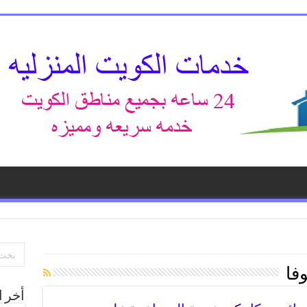
وفا
أخر ا