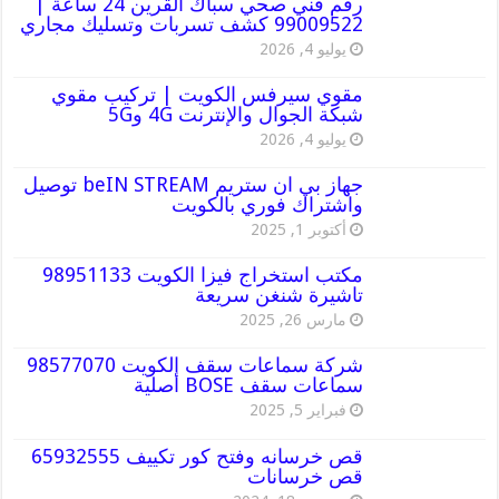
رقم فني صحي سباك القرين 24 ساعة |
99009522 كشف تسربات وتسليك مجاري
يوليو 4, 2026
مقوي سيرفس الكويت | تركيب مقوي
شبكة الجوال والإنترنت 4G و5G
يوليو 4, 2026
جهاز بي ان ستريم beIN STREAM توصيل
واشتراك فوري بالكويت
أكتوبر 1, 2025
مكتب استخراج فيزا الكويت 98951133
تاشيرة شنغن سريعة
مارس 26, 2025
شركة سماعات سقف الكويت 98577070
سماعات سقف BOSE أصلية
فبراير 5, 2025
قص خرسانه وفتح كور تكييف 65932555
قص خرسانات