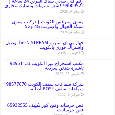
رقم فني صحي سباك القرين 24 ساعة |
99009522 كشف تسربات وتسليك مجاري
يوليو 4, 2026
مقوي سيرفس الكويت | تركيب مقوي
شبكة الجوال والإنترنت 4G و5G
يوليو 4, 2026
جهاز بي ان ستريم beIN STREAM توصيل
واشتراك فوري بالكويت
أكتوبر 1, 2025
مكتب استخراج فيزا الكويت 98951133
تاشيرة شنغن سريعة
مارس 26, 2025
شركة سماعات سقف الكويت 98577070
سماعات سقف BOSE أصلية
فبراير 5, 2025
قص خرسانه وفتح كور تكييف 65932555
قص خرسانات