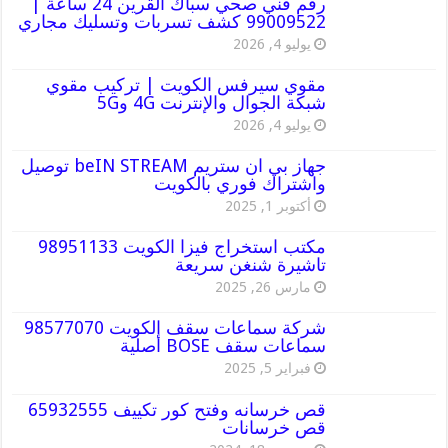
رقم فني صحي سباك القرين 24 ساعة |
99009522 كشف تسربات وتسليك مجاري
يوليو 4, 2026
مقوي سيرفس الكويت | تركيب مقوي
شبكة الجوال والإنترنت 4G و5G
يوليو 4, 2026
جهاز بي ان ستريم beIN STREAM توصيل
واشتراك فوري بالكويت
أكتوبر 1, 2025
مكتب استخراج فيزا الكويت 98951133
تاشيرة شنغن سريعة
مارس 26, 2025
شركة سماعات سقف الكويت 98577070
سماعات سقف BOSE أصلية
فبراير 5, 2025
قص خرسانه وفتح كور تكييف 65932555
قص خرسانات