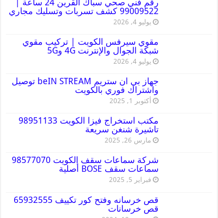
رقم فني صحي سباك القرين 24 ساعة |
99009522 كشف تسربات وتسليك مجاري
يوليو 4, 2026
مقوي سيرفس الكويت | تركيب مقوي
شبكة الجوال والإنترنت 4G و5G
يوليو 4, 2026
جهاز بي ان ستريم beIN STREAM توصيل
واشتراك فوري بالكويت
أكتوبر 1, 2025
مكتب استخراج فيزا الكويت 98951133
تاشيرة شنغن سريعة
مارس 26, 2025
شركة سماعات سقف الكويت 98577070
سماعات سقف BOSE أصلية
فبراير 5, 2025
قص خرسانه وفتح كور تكييف 65932555
قص خرسانات