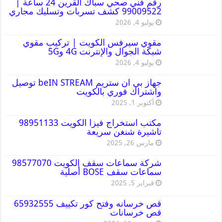
رقم فني صحي سباك القرين 24 ساعة |
99009522 كشف تسربات وتسليك مجاري
يوليو 4, 2026
مقوي سيرفس الكويت | تركيب مقوي
شبكة الجوال والإنترنت 4G و5G
يوليو 4, 2026
جهاز بي ان ستريم beIN STREAM توصيل
واشتراك فوري بالكويت
أكتوبر 1, 2025
مكتب استخراج فيزا الكويت 98951133
تاشيرة شنغن سريعة
مارس 26, 2025
شركة سماعات سقف الكويت 98577070
سماعات سقف BOSE أصلية
فبراير 5, 2025
قص خرسانه وفتح كور تكييف 65932555
قص خرسانات