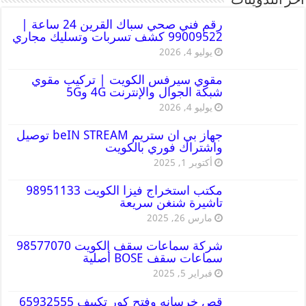
أخر التدوينات
رقم فني صحي سباك القرين 24 ساعة |
99009522 كشف تسربات وتسليك مجاري
يوليو 4, 2026
مقوي سيرفس الكويت | تركيب مقوي
شبكة الجوال والإنترنت 4G و5G
يوليو 4, 2026
جهاز بي ان ستريم beIN STREAM توصيل
واشتراك فوري بالكويت
أكتوبر 1, 2025
مكتب استخراج فيزا الكويت 98951133
تاشيرة شنغن سريعة
مارس 26, 2025
شركة سماعات سقف الكويت 98577070
سماعات سقف BOSE أصلية
فبراير 5, 2025
قص خرسانه وفتح كور تكييف 65932555