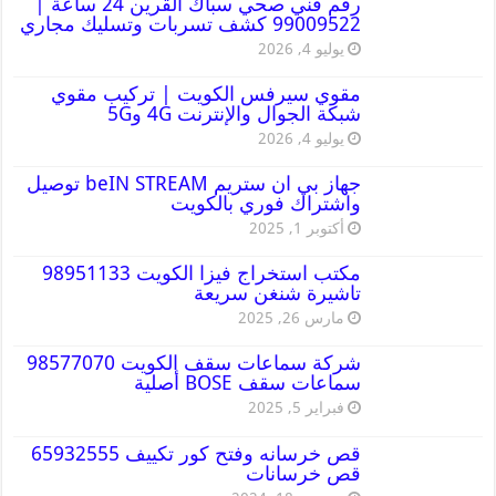
رقم فني صحي سباك القرين 24 ساعة |
99009522 كشف تسربات وتسليك مجاري
يوليو 4, 2026
مقوي سيرفس الكويت | تركيب مقوي
شبكة الجوال والإنترنت 4G و5G
يوليو 4, 2026
جهاز بي ان ستريم beIN STREAM توصيل
واشتراك فوري بالكويت
أكتوبر 1, 2025
مكتب استخراج فيزا الكويت 98951133
تاشيرة شنغن سريعة
مارس 26, 2025
شركة سماعات سقف الكويت 98577070
سماعات سقف BOSE أصلية
فبراير 5, 2025
قص خرسانه وفتح كور تكييف 65932555
قص خرسانات