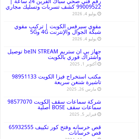
رقم فني صحي سباك القرين 24 ساعة |
99009522 كشف تسربات وتسليك مجاري
يوليو 4, 2026
مقوي سيرفس الكويت | تركيب مقوي
شبكة الجوال والإنترنت 4G و5G
يوليو 4, 2026
جهاز بي ان ستريم beIN STREAM توصيل
واشتراك فوري بالكويت
أكتوبر 1, 2025
مكتب استخراج فيزا الكويت 98951133
تاشيرة شنغن سريعة
مارس 26, 2025
شركة سماعات سقف الكويت 98577070
سماعات سقف BOSE أصلية
فبراير 5, 2025
قص خرسانه وفتح كور تكييف 65932555
قص خرسانات