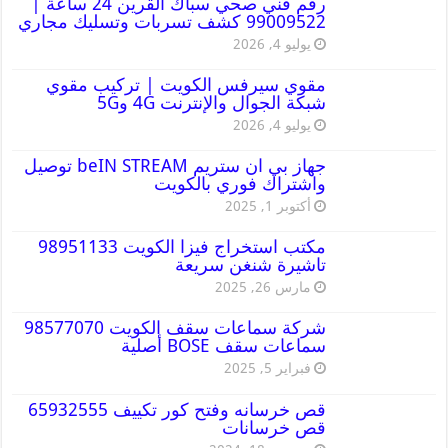
رقم فني صحي سباك القرين 24 ساعة |
99009522 كشف تسربات وتسليك مجاري
يوليو 4, 2026
مقوي سيرفس الكويت | تركيب مقوي
شبكة الجوال والإنترنت 4G و5G
يوليو 4, 2026
جهاز بي ان ستريم beIN STREAM توصيل
واشتراك فوري بالكويت
أكتوبر 1, 2025
مكتب استخراج فيزا الكويت 98951133
تاشيرة شنغن سريعة
مارس 26, 2025
شركة سماعات سقف الكويت 98577070
سماعات سقف BOSE أصلية
فبراير 5, 2025
قص خرسانه وفتح كور تكييف 65932555
قص خرسانات