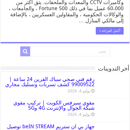
وكاميرات CCTV والمعدات والملحقات. يثق أكثر من
60،000 عميل بما في ذلك Fortune 500 ، والجامعات ،
والوكالات الحكومية ، والمقاولين العسكريين ، بالإضافة
إلى مالكي المنازل …
أكمل القراءة »
أخر التدوينات
رقم فني صحي سباك القرين 24 ساعة |
99009522 كشف تسربات وتسليك مجاري
يوليو 4, 2026
مقوي سيرفس الكويت | تركيب مقوي
شبكة الجوال والإنترنت 4G و5G
يوليو 4, 2026
جهاز بي ان ستريم beIN STREAM توصيل