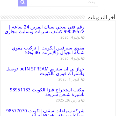
أخر التدوينات
رقم فني صحي سباك القرين 24 ساعة |
99009522 كشف تسربات وتسليك مجاري
يوليو 4, 2026
مقوي سيرفس الكويت | تركيب مقوي
شبكة الجوال والإنترنت 4G و5G
يوليو 4, 2026
جهاز بي ان ستريم beIN STREAM توصيل
واشتراك فوري بالكويت
أكتوبر 1, 2025
مكتب استخراج فيزا الكويت 98951133
تاشيرة شنغن سريعة
مارس 26, 2025
شركة سماعات سقف الكويت 98577070
سماعات سقف BOSE أصلية