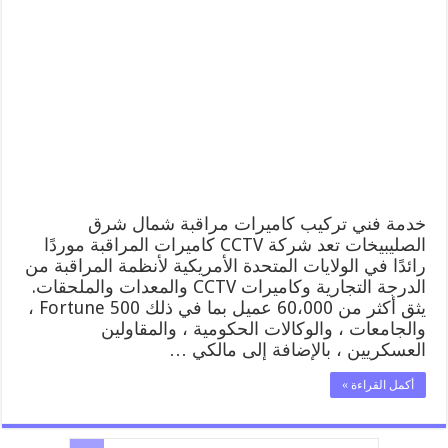
كاميرات
مراقبة
شمال
شرق
الصليبيخات
52227353
فني
تركيب
كاميرات
مراقبة
شمال
شرق
الصليبيخات
خدمة فني تركيب كاميرات مراقبة شمال شرق
مغلقة
الصليبيخات تعد شركة CCTV كاميرات المراقبة موردًا
رائدًا في الولايات المتحدة الأمريكية لأنظمة المراقبة من
الدرجة التجارية وكاميرات CCTV والمعدات والملحقات.
يثق أكثر من 60،000 عميل بما في ذلك Fortune 500 ،
والجامعات ، والوكالات الحكومية ، والمقاولين
العسكريين ، بالإضافة إلى مالكي …
أكمل القراءة »