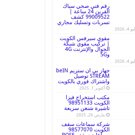
رقم فني صحي سباك
القرين 24 ساعة |
99009522 كشف
تسربات وتسليك مجاري
 4, 2026
مقوي سيرفس الكويت
| تركيب مقوي شبكة
الجوال والإنترنت 4G
و5G
 4, 2026
جهاز بي ان ستريم beIN
STREAM توصيل
واشتراك فوري بالكويت
أكتوبر 1, 2025
مكتب استخراج فيزا
الكويت 98951133
تاشيرة شنغن سريعة
مارس 26, 2025
شركة سماعات سقف
الكويت 98577070
سماعات سقف BOSE