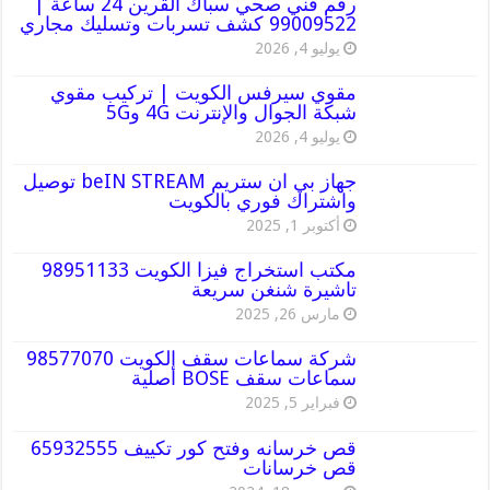
رقم فني صحي سباك القرين 24 ساعة |
99009522 كشف تسربات وتسليك مجاري
يوليو 4, 2026
مقوي سيرفس الكويت | تركيب مقوي
شبكة الجوال والإنترنت 4G و5G
يوليو 4, 2026
جهاز بي ان ستريم beIN STREAM توصيل
واشتراك فوري بالكويت
أكتوبر 1, 2025
مكتب استخراج فيزا الكويت 98951133
تاشيرة شنغن سريعة
مارس 26, 2025
شركة سماعات سقف الكويت 98577070
سماعات سقف BOSE أصلية
فبراير 5, 2025
قص خرسانه وفتح كور تكييف 65932555
قص خرسانات