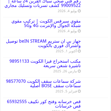
رقم فني صحي سباك القرين 24 ساعة |
99009522 كشف تسربات وتسليك مجاري
يوليو 4, 2026
مقوي سيرفس الكويت | تركيب مقوي
شبكة الجوال والإنترنت 4G و5G
يوليو 4, 2026
جهاز بي ان ستريم beIN STREAM توصيل
واشتراك فوري بالكويت
أكتوبر 1, 2025
مكتب استخراج فيزا الكويت 98951133
تاشيرة شنغن سريعة
مارس 26, 2025
شركة سماعات سقف الكويت 98577070
سماعات سقف BOSE أصلية
فبراير 5, 2025
قص خرسانه وفتح كور تكييف 65932555
قص خرسانات