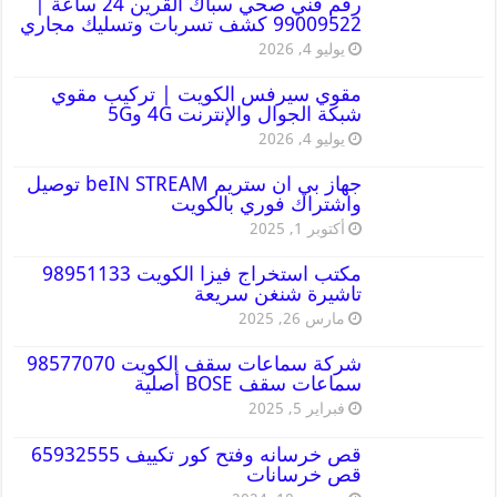
رقم فني صحي سباك القرين 24 ساعة |
99009522 كشف تسربات وتسليك مجاري
يوليو 4, 2026
مقوي سيرفس الكويت | تركيب مقوي
شبكة الجوال والإنترنت 4G و5G
يوليو 4, 2026
جهاز بي ان ستريم beIN STREAM توصيل
واشتراك فوري بالكويت
أكتوبر 1, 2025
مكتب استخراج فيزا الكويت 98951133
تاشيرة شنغن سريعة
مارس 26, 2025
شركة سماعات سقف الكويت 98577070
سماعات سقف BOSE أصلية
فبراير 5, 2025
قص خرسانه وفتح كور تكييف 65932555
قص خرسانات