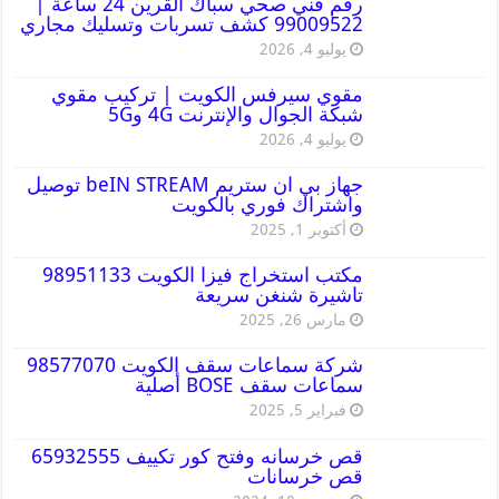
رقم فني صحي سباك القرين 24 ساعة |
99009522 كشف تسربات وتسليك مجاري
يوليو 4, 2026
مقوي سيرفس الكويت | تركيب مقوي
شبكة الجوال والإنترنت 4G و5G
يوليو 4, 2026
جهاز بي ان ستريم beIN STREAM توصيل
واشتراك فوري بالكويت
أكتوبر 1, 2025
مكتب استخراج فيزا الكويت 98951133
تاشيرة شنغن سريعة
مارس 26, 2025
شركة سماعات سقف الكويت 98577070
سماعات سقف BOSE أصلية
فبراير 5, 2025
قص خرسانه وفتح كور تكييف 65932555
قص خرسانات