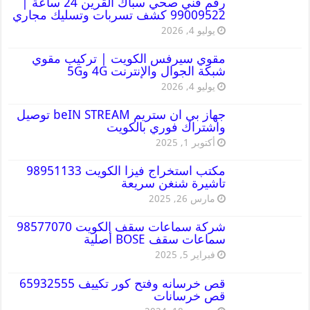
رقم فني صحي سباك القرين 24 ساعة |
99009522 كشف تسربات وتسليك مجاري
يوليو 4, 2026
مقوي سيرفس الكويت | تركيب مقوي
شبكة الجوال والإنترنت 4G و5G
يوليو 4, 2026
جهاز بي ان ستريم beIN STREAM توصيل
واشتراك فوري بالكويت
أكتوبر 1, 2025
مكتب استخراج فيزا الكويت 98951133
تاشيرة شنغن سريعة
مارس 26, 2025
شركة سماعات سقف الكويت 98577070
سماعات سقف BOSE أصلية
فبراير 5, 2025
قص خرسانه وفتح كور تكييف 65932555
قص خرسانات