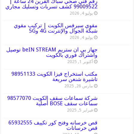
رقم فني صحي سباك القرين 24 ساعة |
99009522 كشف تسربات وتسليك مجاري
يوليو 4, 2026
مقوي سيرفس الكويت | تركيب مقوي
شبكة الجوال والإنترنت 4G و5G
يوليو 4, 2026
جهاز بي ان ستريم beIN STREAM توصيل
واشتراك فوري بالكويت
أكتوبر 1, 2025
مكتب استخراج فيزا الكويت 98951133
تاشيرة شنغن سريعة
مارس 26, 2025
شركة سماعات سقف الكويت 98577070
سماعات سقف BOSE أصلية
فبراير 5, 2025
قص خرسانه وفتح كور تكييف 65932555
قص خرسانات