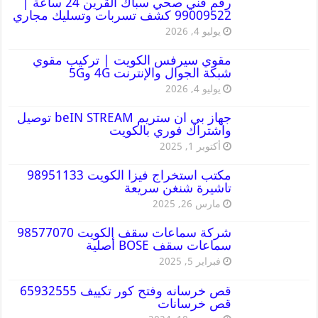
رقم فني صحي سباك القرين 24 ساعة |
99009522 كشف تسربات وتسليك مجاري
يوليو 4, 2026
مقوي سيرفس الكويت | تركيب مقوي
شبكة الجوال والإنترنت 4G و5G
يوليو 4, 2026
جهاز بي ان ستريم beIN STREAM توصيل
واشتراك فوري بالكويت
أكتوبر 1, 2025
مكتب استخراج فيزا الكويت 98951133
تاشيرة شنغن سريعة
مارس 26, 2025
شركة سماعات سقف الكويت 98577070
سماعات سقف BOSE أصلية
فبراير 5, 2025
قص خرسانه وفتح كور تكييف 65932555
قص خرسانات