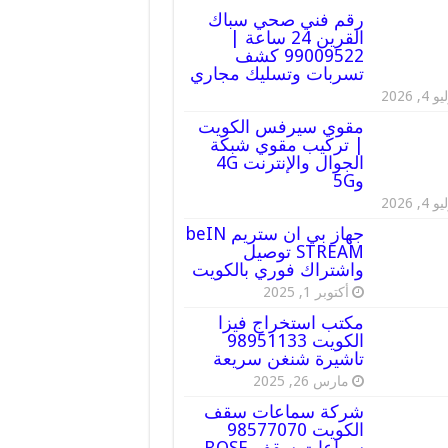
رقم فني صحي سباك
القرين 24 ساعة |
99009522 كشف
تسربات وتسليك مجاري
 4, 2026
مقوي سيرفس الكويت
| تركيب مقوي شبكة
الجوال والإنترنت 4G
و5G
 4, 2026
جهاز بي ان ستريم beIN
STREAM توصيل
واشتراك فوري بالكويت
أكتوبر 1, 2025
مكتب استخراج فيزا
الكويت 98951133
تاشيرة شنغن سريعة
مارس 26, 2025
شركة سماعات سقف
الكويت 98577070
سماعات سقف BOSE