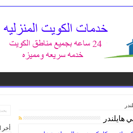
ندر
 هايلندر
أخر ا