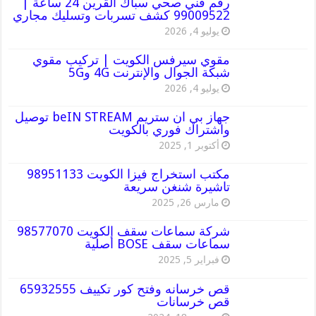
رقم فني صحي سباك القرين 24 ساعة |
99009522 كشف تسربات وتسليك مجاري
يوليو 4, 2026
مقوي سيرفس الكويت | تركيب مقوي
شبكة الجوال والإنترنت 4G و5G
يوليو 4, 2026
جهاز بي ان ستريم beIN STREAM توصيل
واشتراك فوري بالكويت
أكتوبر 1, 2025
مكتب استخراج فيزا الكويت 98951133
تاشيرة شنغن سريعة
مارس 26, 2025
شركة سماعات سقف الكويت 98577070
سماعات سقف BOSE أصلية
فبراير 5, 2025
قص خرسانه وفتح كور تكييف 65932555
قص خرسانات