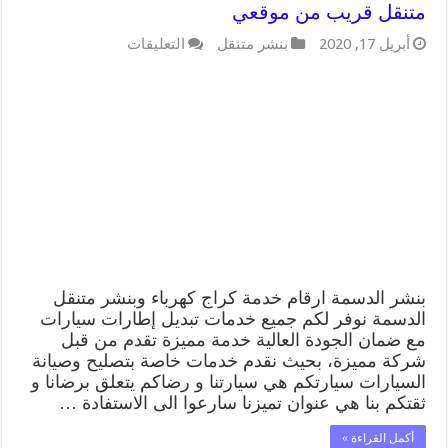
متنقل قريب من موقعي
على
أبريل 17, 2020
بنشر متنقل
التعليقات
بنشر
الدسمة
99009551
كراج
كهرباء
وبنشر
متنقل
قريب
من
موقعي
مغلقة
بنشر الدسمة ارقام خدمة كراج كهرباء وبنشر متنقل
الدسمة نوفر لكم جميع خدمات تبديل إطارات سيارات
مع ضمان الجودة العالية خدمة مميزة تقدم من قبل
شركة مميزة، بحيث نقدم خدمات خاصة بتصليح وصيانة
السيارات سيارتكم هي سيارتنا و رضاكم يتعلق برضانا و
ثقتكم بنا هي عنوان تميزنا سارعوا الى الاستفادة …
أكمل القراءة »