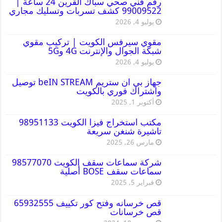
رقم فني صحي سباك القرين 24 ساعة |
99009522 كشف تسربات وتسليك مجاري
يوليو 4, 2026
مقوي سيرفس الكويت | تركيب مقوي
شبكة الجوال والإنترنت 4G و5G
يوليو 4, 2026
جهاز بي ان ستريم beIN STREAM توصيل
واشتراك فوري بالكويت
أكتوبر 1, 2025
مكتب استخراج فيزا الكويت 98951133
تاشيرة شنغن سريعة
مارس 26, 2025
شركة سماعات سقف الكويت 98577070
سماعات سقف BOSE أصلية
فبراير 5, 2025
قص خرسانه وفتح كور تكييف 65932555
قص خرسانات