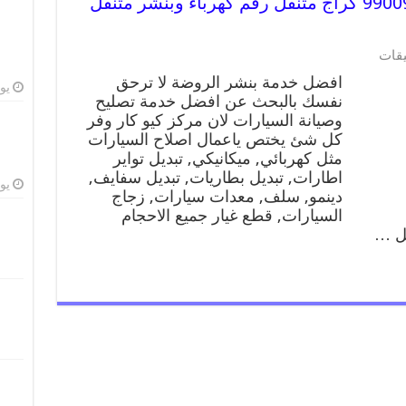
افضل خدمة بنشر الروضة 99009551 كراج متنقل رقم كهرباء وبنشر متنقل
يقات
افضل خدمة بنشر الروضة لا ترحق
يوليو
نفسك بالبحث عن افضل خدمة تصليح
وصيانة السيارات لان مركز كيو كار وفر
كل شئ يختص ياعمال اصلاح السيارات
مثل كهربائي, ميكانيكي, تبديل تواير
اطارات, تبديل بطاريات, تبديل سفايف,
يوليو
دينمو, سلف, معدات سيارات, زجاج
السيارات, قطع غيار جميع الاحجام
يل …