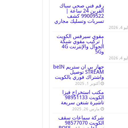
رقم فني صحي سباك
القرين 24 ساعة |
99009522 كشف
تسربات وتسليك مجاري
 4, 2026
مقوي سيرفس الكويت
| تركيب مقوي شبكة
الجوال والإنترنت 4G
و5G
 4, 2026
جهاز بي ان ستريم beIN
STREAM توصيل
واشتراك فوري بالكويت
أكتوبر 1, 2025
مكتب استخراج فيزا
الكويت 98951133
تاشيرة شنغن سريعة
مارس 26, 2025
شركة سماعات سقف
الكويت 98577070
سماعات سقف BOSE