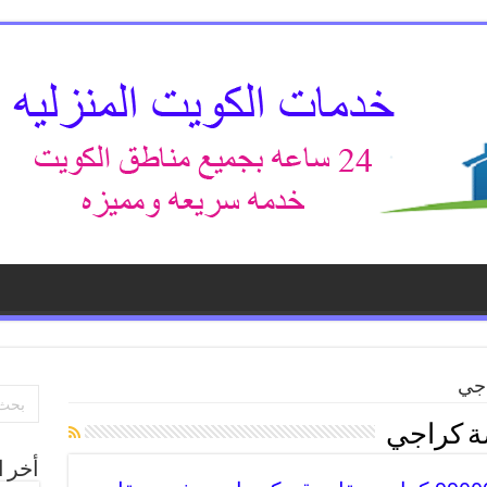
اجي
ة كراجي
أخر ا