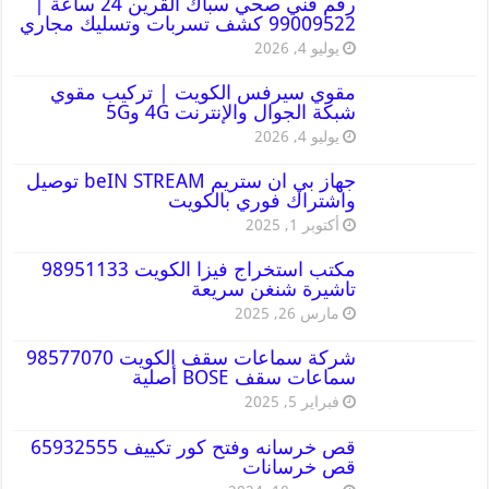
رقم فني صحي سباك القرين 24 ساعة |
99009522 كشف تسربات وتسليك مجاري
يوليو 4, 2026
مقوي سيرفس الكويت | تركيب مقوي
شبكة الجوال والإنترنت 4G و5G
يوليو 4, 2026
جهاز بي ان ستريم beIN STREAM توصيل
واشتراك فوري بالكويت
أكتوبر 1, 2025
مكتب استخراج فيزا الكويت 98951133
تاشيرة شنغن سريعة
مارس 26, 2025
شركة سماعات سقف الكويت 98577070
سماعات سقف BOSE أصلية
فبراير 5, 2025
قص خرسانه وفتح كور تكييف 65932555
قص خرسانات