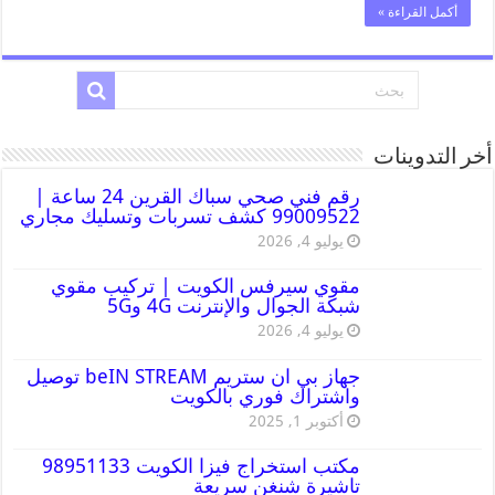
أكمل القراءة »
أخر التدوينات
رقم فني صحي سباك القرين 24 ساعة |
99009522 كشف تسربات وتسليك مجاري
يوليو 4, 2026
مقوي سيرفس الكويت | تركيب مقوي
شبكة الجوال والإنترنت 4G و5G
يوليو 4, 2026
جهاز بي ان ستريم beIN STREAM توصيل
واشتراك فوري بالكويت
أكتوبر 1, 2025
مكتب استخراج فيزا الكويت 98951133
تاشيرة شنغن سريعة