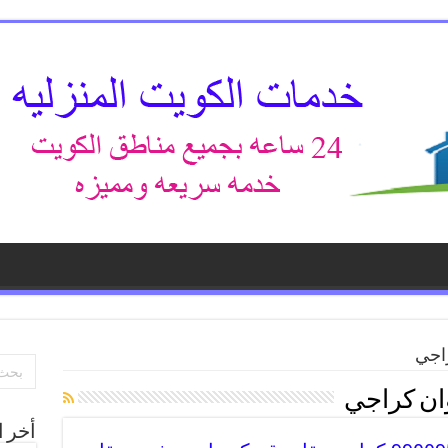
راجي
وان كراجي
أخر ا