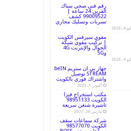
رقم فني صحي سباك
القرين 24 ساعة |
99009522 كشف
تسربات وتسليك مجاري
 4, 2026
مقوي سيرفس الكويت
| تركيب مقوي شبكة
الجوال والإنترنت 4G
و5G
 4, 2026
جهاز بي ان ستريم beIN
STREAM توصيل
واشتراك فوري بالكويت
أكتوبر 1, 2025
مكتب استخراج فيزا
الكويت 98951133
تاشيرة شنغن سريعة
مارس 26, 2025
شركة سماعات سقف
الكويت 98577070
سماعات سقف BOSE