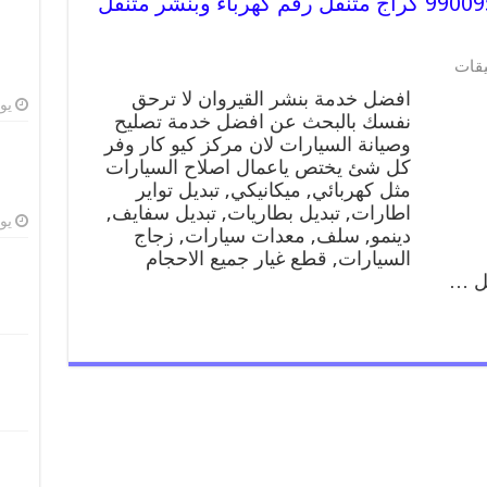
افضل خدمة بنشر القيروان 99009551 كراج متنقل رقم كهرباء وبنشر متنقل
على
يقات
افضل
افضل خدمة بنشر القيروان لا ترحق
خدمة
يوليو
نفسك بالبحث عن افضل خدمة تصليح
بنشر
وصيانة السيارات لان مركز كيو كار وفر
القيروان
99009551
كل شئ يختص ياعمال اصلاح السيارات
كراج
مثل كهربائي, ميكانيكي, تبديل تواير
متنقل
اطارات, تبديل بطاريات, تبديل سفايف,
رقم
يوليو
دينمو, سلف, معدات سيارات, زجاج
كهرباء
السيارات, قطع غيار جميع الاحجام
وبنشر
يل …
متنقل
القيروان
مغلقة