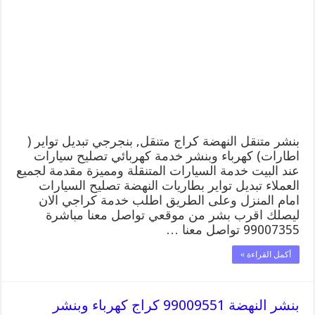
كراج
النهضة
99007355
كهرباء
وبنشر,
بنجرجي,
كهربائي
تصليح
سيارات
مغلقة
بنشر متنقل النهضة كراج متنقل, بنجرجي تبديل تواير (
اطارات) كهرباء وبنشر خدمة كهربائي تصليح سيارات
عند البيت خدمة السيارات المتنقلة ومميزة مقدمة لجميع
العملاء تبديل تواير بطاريات النهضة تصليح السيارات
امام المنزل وعلى الطريق اطلب خدمة كراجي الان
ليصلك اقرب بشر من موقعي تواصل معنا مباشرة
99007355 تواصل معنا …
أكمل القراءة »
بنشر النهضة 99009551 كراج كهرباء وبنشر