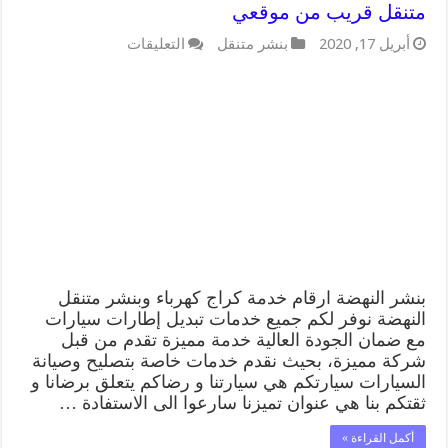
متنقل قريب من موقعي
على
أبريل 17, 2020
بنشر متنقل
التعليقات
بنشر
النهضة
99009551
كراج
كهرباء
وبنشر
متنقل
قريب
من
موقعي
مغلقة
بنشر النهضة ارقام خدمة كراج كهرباء وبنشر متنقل
النهضة نوفر لكم جميع خدمات تبديل إطارات سيارات
مع ضمان الجودة العالية خدمة مميزة تقدم من قبل
شركة مميزة، بحيث نقدم خدمات خاصة بتصليح وصيانة
السيارات سيارتكم هي سيارتنا و رضاكم يتعلق برضانا و
ثقتكم بنا هي عنوان تميزنا سارعوا الى الاستفادة …
أكمل القراءة »