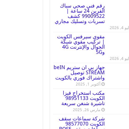
رقم فني صحي سباك
القرين 24 ساعة |
99009522 كشف
تسربات وتسليك مجاري
 4, 2026
مقوي سيرفس الكويت
| تركيب مقوي شبكة
الجوال والإنترنت 4G
و5G
 4, 2026
جهاز بي ان ستريم beIN
STREAM توصيل
واشتراك فوري بالكويت
أكتوبر 1, 2025
مكتب استخراج فيزا
الكويت 98951133
تاشيرة شنغن سريعة
مارس 26, 2025
شركة سماعات سقف
الكويت 98577070
سماعات سقف BOSE