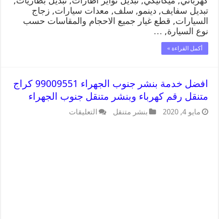
كهربائي, ميكانيكي, تبديل تواير اطارات, تبديل بطاريات,
تبديل سفايف, دينمو, سلف, معدات سيارات, زجاج
السيارات, قطع غيار جميع الاحجام والمقاسات حسب
نوع السيارة, …
أكمل القراءة »
افضل خدمة بنشر جنوب الجهراء 99009551 كراج
متنقل رقم كهرباء وبنشر متنقل جنوب الجهراء
مايو 4, 2020
بنشر متنقل
التعليقات