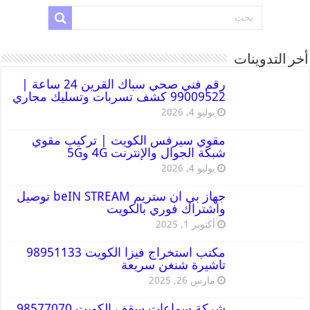
أخر التدوينات
رقم فني صحي سباك القرين 24 ساعة |
99009522 كشف تسربات وتسليك مجاري
يوليو 4, 2026
مقوي سيرفس الكويت | تركيب مقوي
شبكة الجوال والإنترنت 4G و5G
يوليو 4, 2026
جهاز بي ان ستريم beIN STREAM توصيل
واشتراك فوري بالكويت
أكتوبر 1, 2025
مكتب استخراج فيزا الكويت 98951133
تاشيرة شنغن سريعة
مارس 26, 2025
شركة سماعات سقف الكويت 98577070