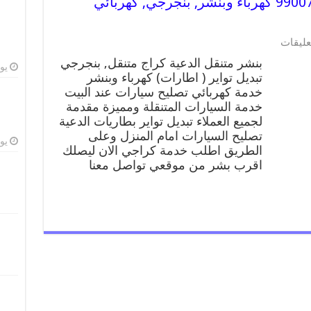
بنشر متنقل | كراج الدعية 99007355 كهرباء وبنشر, بنجرجي, كهربائي
على
عليقات
بنشر
بنشر متنقل الدعية كراج متنقل, بنجرجي
متنقل
يوليو
تبديل تواير ( اطارات) كهرباء وبنشر
|
خدمة كهربائي تصليح سيارات عند البيت
كراج
الدعية
خدمة السيارات المتنقلة ومميزة مقدمة
99007355
لجميع العملاء تبديل تواير بطاريات الدعية
كهرباء
تصليح السيارات امام المنزل وعلى
وبنشر,
يوليو
الطريق اطلب خدمة كراجي الان ليصلك
بنجرجي,
اقرب بشر من موقعي تواصل معنا
كهربائي
تصليح
سيارات
مغلقة