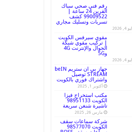
رقم فني صحي سباك
القرين 24 ساعة |
99009522 كشف
تسربات وتسليك مجاري
 4, 2026
مقوي سيرفس الكويت
| تركيب مقوي شبكة
الجوال والإنترنت 4G
و5G
 4, 2026
جهاز بي ان ستريم beIN
STREAM توصيل
واشتراك فوري بالكويت
أكتوبر 1, 2025
مكتب استخراج فيزا
الكويت 98951133
تاشيرة شنغن سريعة
مارس 26, 2025
شركة سماعات سقف
الكويت 98577070
سماعات سقف BOSE