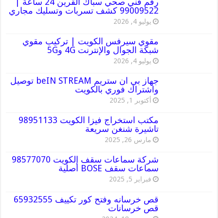
رقم فني صحي سباك القرين 24 ساعة |
99009522 كشف تسربات وتسليك مجاري
يوليو 4, 2026
مقوي سيرفس الكويت | تركيب مقوي
شبكة الجوال والإنترنت 4G و5G
يوليو 4, 2026
جهاز بي ان ستريم beIN STREAM توصيل
واشتراك فوري بالكويت
أكتوبر 1, 2025
مكتب استخراج فيزا الكويت 98951133
تاشيرة شنغن سريعة
مارس 26, 2025
شركة سماعات سقف الكويت 98577070
سماعات سقف BOSE أصلية
فبراير 5, 2025
قص خرسانه وفتح كور تكييف 65932555
قص خرسانات