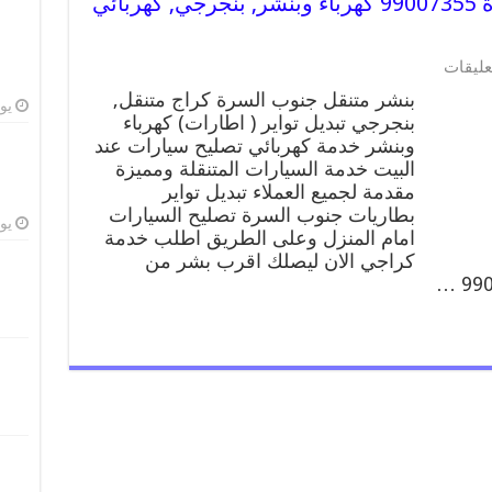
بنشر متنقل | كراج جنوب السرة 99007355 كهرباء وبنشر, بنجرجي, كهربائي
على
عليقات
بنشر
بنشر متنقل جنوب السرة كراج متنقل,
متنقل
يوليو
بنجرجي تبديل تواير ( اطارات) كهرباء
|
وبنشر خدمة كهربائي تصليح سيارات عند
كراج
جنوب
البيت خدمة السيارات المتنقلة ومميزة
السرة
مقدمة لجميع العملاء تبديل تواير
99007355
بطاريات جنوب السرة تصليح السيارات
كهرباء
يوليو
امام المنزل وعلى الطريق اطلب خدمة
وبنشر,
كراجي الان ليصلك اقرب بشر من
بنجرجي,
كهربائي
تصليح
سيارات
مغلقة