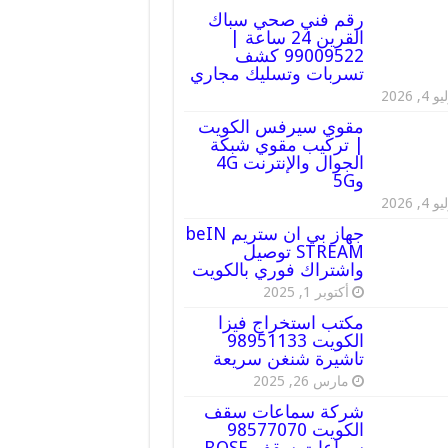
رقم فني صحي سباك
القرين 24 ساعة |
99009522 كشف
تسربات وتسليك مجاري
 4, 2026
مقوي سيرفس الكويت
| تركيب مقوي شبكة
الجوال والإنترنت 4G
و5G
 4, 2026
جهاز بي ان ستريم beIN
STREAM توصيل
واشتراك فوري بالكويت
أكتوبر 1, 2025
مكتب استخراج فيزا
الكويت 98951133
تاشيرة شنغن سريعة
مارس 26, 2025
شركة سماعات سقف
الكويت 98577070
سماعات سقف BOSE