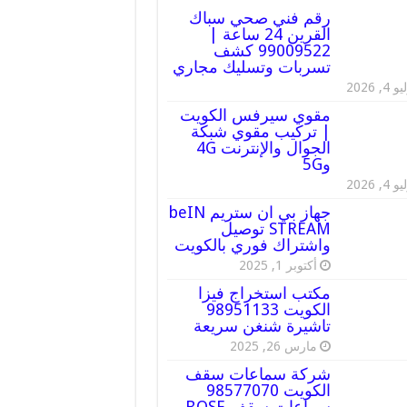
رقم فني صحي سباك
القرين 24 ساعة |
99009522 كشف
تسربات وتسليك مجاري
 4, 2026
مقوي سيرفس الكويت
| تركيب مقوي شبكة
الجوال والإنترنت 4G
و5G
 4, 2026
جهاز بي ان ستريم beIN
STREAM توصيل
واشتراك فوري بالكويت
أكتوبر 1, 2025
مكتب استخراج فيزا
الكويت 98951133
تاشيرة شنغن سريعة
مارس 26, 2025
شركة سماعات سقف
الكويت 98577070
سماعات سقف BOSE