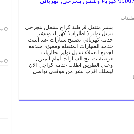
بنشر متنقل | كراج قرطبة 99007355 كهرباء وبنشر, بنجرجي, كهربائي
على
عليقات
بنشر
بنشر متنقل قرطبة كراج متنقل, بنجرجي
متنقل
يوليو
تبديل تواير ( اطارات) كهرباء وبنشر
|
خدمة كهربائي تصليح سيارات عند البيت
كراج
قرطبة
خدمة السيارات المتنقلة ومميزة مقدمة
99007355
لجميع العملاء تبديل تواير بطاريات
كهرباء
قرطبة تصليح السيارات امام المنزل
وبنشر,
يوليو
وعلى الطريق اطلب خدمة كراجي الان
بنجرجي,
ليصلك اقرب بشر من موقعي تواصل
كهربائي
تصليح
سيارات
مغلقة