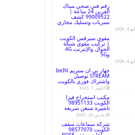
رقم فني صحي سباك
القرين 24 ساعة |
99009522 كشف
تسربات وتسليك مجاري
 4, 2026
مقوي سيرفس الكويت
| تركيب مقوي شبكة
الجوال والإنترنت 4G
و5G
 4, 2026
جهاز بي ان ستريم beIN
STREAM توصيل
واشتراك فوري بالكويت
أكتوبر 1, 2025
مكتب استخراج فيزا
الكويت 98951133
تاشيرة شنغن سريعة
مارس 26, 2025
شركة سماعات سقف
الكويت 98577070
سماعات سقف BOSE