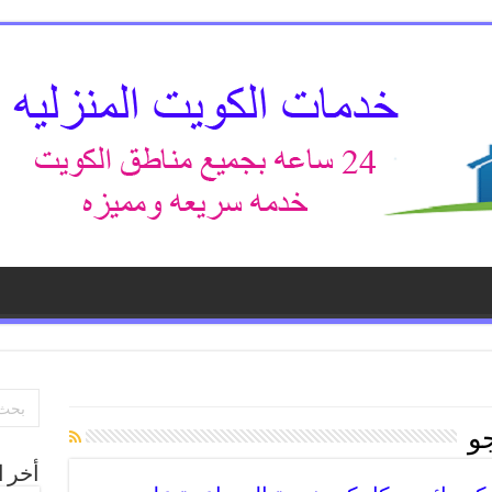
و
أخر ا